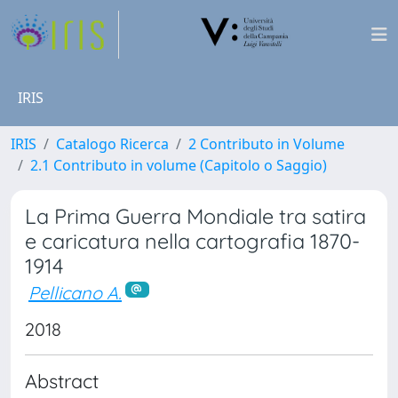
IRIS
IRIS
Catalogo Ricerca
2 Contributo in Volume
2.1 Contributo in volume (Capitolo o Saggio)
La Prima Guerra Mondiale tra satira
e caricatura nella cartografia 1870-
1914
Pellicano A.
2018
Abstract