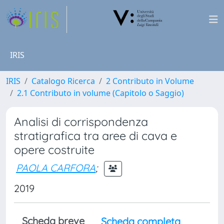
IRIS
IRIS
Catalogo Ricerca
2 Contributo in Volume
2.1 Contributo in volume (Capitolo o Saggio)
Analisi di corrispondenza
stratigrafica tra aree di cava e
opere costruite
PAOLA CARFORA
;
2019
Scheda breve
Scheda completa