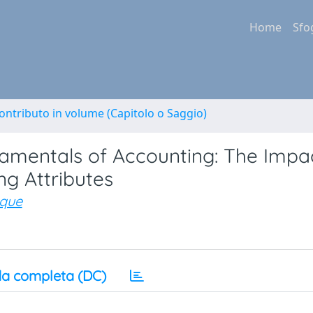
Home
Sfo
ontributo in volume (Capitolo o Saggio)
amentals of Accounting: The Impa
ng Attributes
nque
a completa (DC)