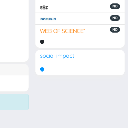
ND
ND
ND
social impact