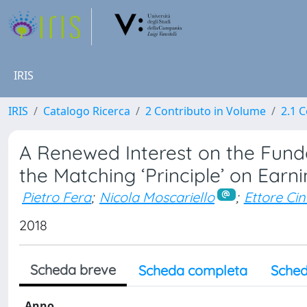
IRIS
IRIS
Catalogo Ricerca
2 Contributo in Volume
2.1 C
A Renewed Interest on the Fund
the Matching ‘Principle’ on Earni
Pietro Fera
;
Nicola Moscariello
;
Ettore Ci
2018
Scheda breve
Scheda completa
Sched
Anno