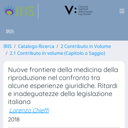
IRIS
IRIS
Catalogo Ricerca
2 Contributo in Volume
2.1 Contributo in volume (Capitolo o Saggio)
Nuove frontiere della medicina della
riproduzione nel confronto tra
alcune esperienze giuridiche. Ritardi
e inadeguatezze della legislazione
italiana
Lorenzo Chieffi
2018