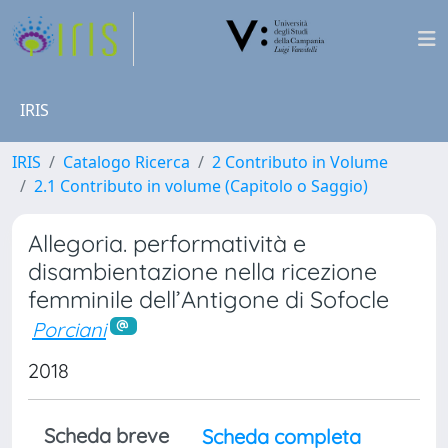
IRIS
IRIS
Catalogo Ricerca
2 Contributo in Volume
2.1 Contributo in volume (Capitolo o Saggio)
Allegoria. performatività e
disambientazione nella ricezione
femminile dell’Antigone di Sofocle
Porciani
2018
Scheda breve
Scheda completa