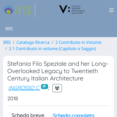
IRIS
IRIS
Catalogo Ricerca
2 Contributo in Volume
2.1 Contributo in volume (Capitolo o Saggio)
Stefania Filo Speziale and her Long-
Overlooked Legacy to Twentieth
Century Italian Architecture
INGROSSO C.
;
2018
Scheda breve
Scheda completa