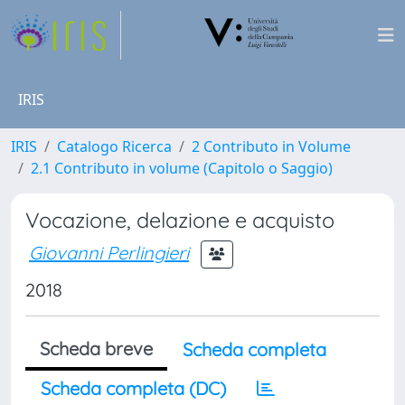
IRIS
IRIS
Catalogo Ricerca
2 Contributo in Volume
2.1 Contributo in volume (Capitolo o Saggio)
Vocazione, delazione e acquisto
Giovanni Perlingieri
2018
Scheda breve
Scheda completa
Scheda completa (DC)