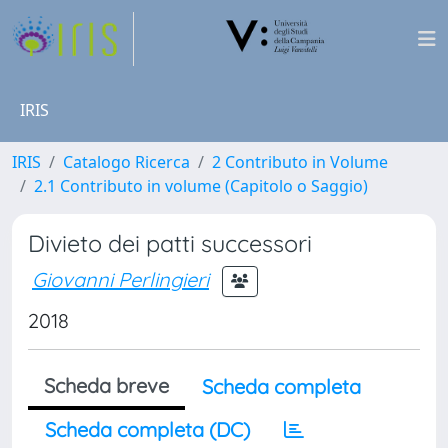
IRIS
IRIS
Catalogo Ricerca
2 Contributo in Volume
2.1 Contributo in volume (Capitolo o Saggio)
Divieto dei patti successori
Giovanni Perlingieri
2018
Scheda breve
Scheda completa
Scheda completa (DC)