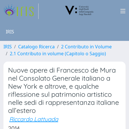
IRIS
IRIS
Catalogo Ricerca
2 Contributo in Volume
2.1 Contributo in volume (Capitolo o Saggio)
Nuove opere di Francesco de Mura
nel Consolato Generale italiano a
New York e altrove, e qualche
riflessione sul patrimonio artistico
nelle sedi di rappresentanza italiane
all’estero
Riccardo Lattuada
2014