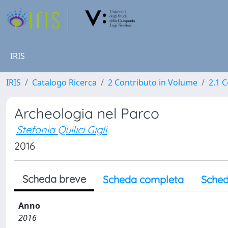
IRIS
IRIS
Catalogo Ricerca
2 Contributo in Volume
2.1 C
Archeologia nel Parco
Stefania Quilici Gigli
2016
Scheda breve
Scheda completa
Sched
Anno
2016