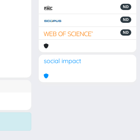
ND
ND
ND
social impact