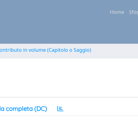
Home
Sfo
ontributo in volume (Capitolo o Saggio)
a completa (DC)