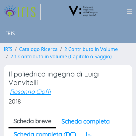
IRIS
IRIS
Catalogo Ricerca
2 Contributo in Volume
2.1 Contributo in volume (Capitolo o Saggio)
Il poliedrico ingegno di Luigi
Vanvitelli
Rosanna Cioffi
2018
Scheda breve
Scheda completa
Scheda completa (DC)