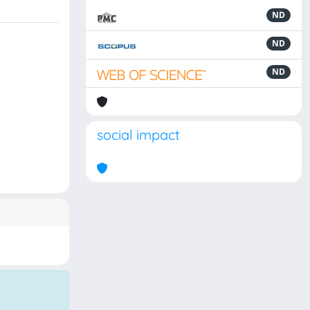
ND
ND
ND
social impact