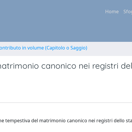
Home
Sfo
ontributo in volume (Capitolo o Saggio)
atrimonio canonico nei registri del
ione tempestiva del matrimonio canonico nei registri dello sta