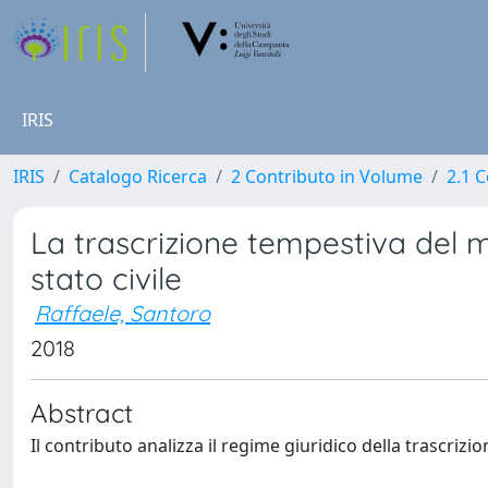
IRIS
IRIS
Catalogo Ricerca
2 Contributo in Volume
2.1 C
La trascrizione tempestiva del m
stato civile
Raffaele, Santoro
2018
Abstract
Il contributo analizza il regime giuridico della trascriz