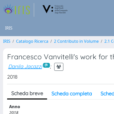
IRIS
IRIS
Catalogo Ricerca
2 Contributo in Volume
2.1 C
Francesco Vanvitelli's work for t
Danila Jacazzi
;
2018
Scheda breve
Scheda completa
Sched
Anno
2018