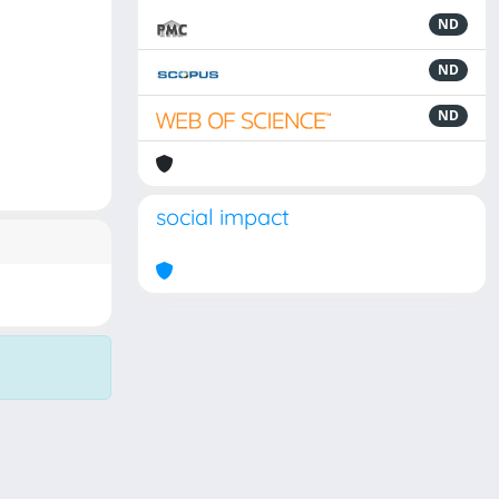
ND
ND
ND
social impact