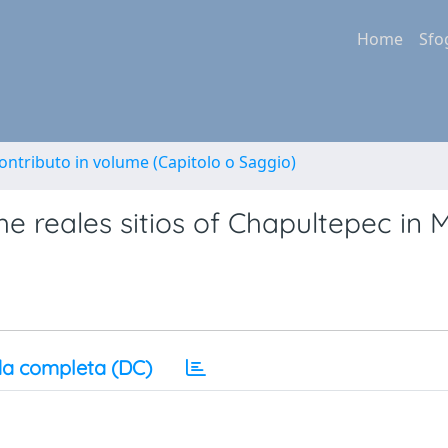
Home
Sfo
ontributo in volume (Capitolo o Saggio)
he reales sitios of Chapultepec in 
a completa (DC)