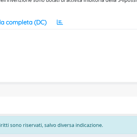
l’invenzione sono dotati di attività inibitoria della 5-liposs
a completa (DC)
ritti sono riservati, salvo diversa indicazione.