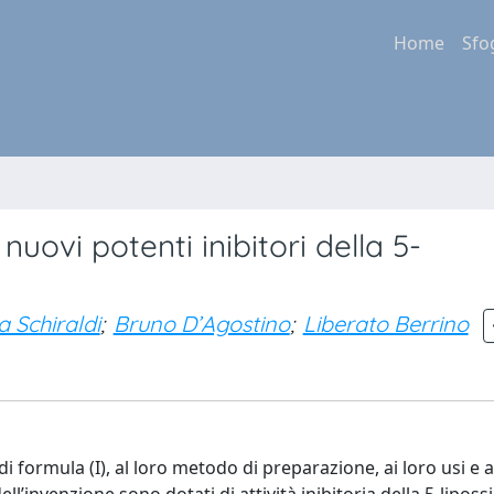
Home
Sfo
nuovi potenti inibitori della 5-
a Schiraldi
;
Bruno D’Agostino
;
Liberato Berrino
 di formula (I), al loro metodo di preparazione, ai loro usi e a