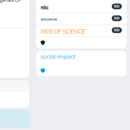
igenasi (5-
ND
ND
ND
social impact