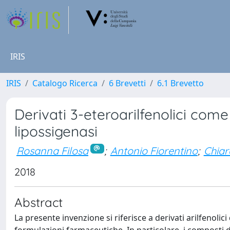
IRIS
IRIS
Catalogo Ricerca
6 Brevetti
6.1 Brevetto
Derivati 3-eteroarilfenolici come 
lipossigenasi
Rosanna Filosa
;
Antonio Fiorentino
;
Chiar
2018
Abstract
La presente invenzione si riferisce a derivati arilfenolici