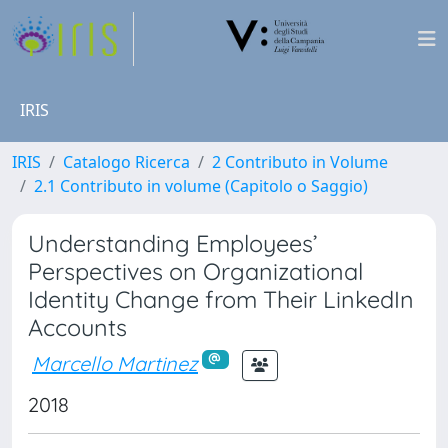
IRIS
IRIS
Catalogo Ricerca
2 Contributo in Volume
2.1 Contributo in volume (Capitolo o Saggio)
Understanding Employees’
Perspectives on Organizational
Identity Change from Their LinkedIn
Accounts
Marcello Martinez
2018