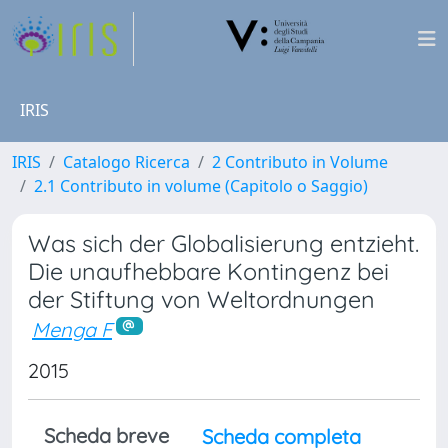
IRIS
IRIS
Catalogo Ricerca
2 Contributo in Volume
2.1 Contributo in volume (Capitolo o Saggio)
Was sich der Globalisierung entzieht.
Die unaufhebbare Kontingenz bei
der Stiftung von Weltordnungen
Menga F
2015
Scheda breve
Scheda completa