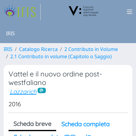
IRIS
IRIS
Catalogo Ricerca
2 Contributo in Volume
2.1 Contributo in volume (Capitolo o Saggio)
Vattel e il nuovo ordine post-
westfaliano
Lazzarich
2016
Scheda breve
Scheda completa