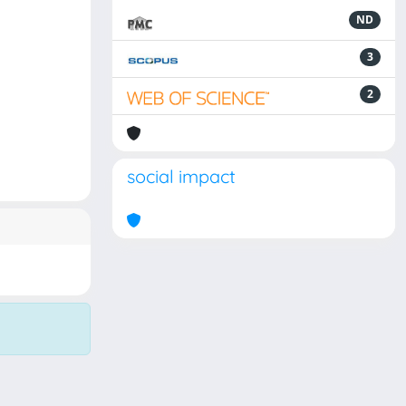
ND
3
2
social impact