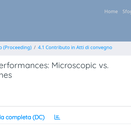
Home
Sfo
no (Proceeding)
4.1 Contributo in Atti di convegno
erformances: Microscopic vs.
hes
a completa (DC)