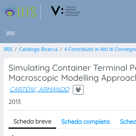
IRIS
IRIS
Catalogo Ricerca
4 Contributo in Atti di Conveg
Simulating Container Terminal P
Macroscopic Modelling Approac
CARTENI', ARMANDO
2013
Scheda breve
Scheda completa
Sched