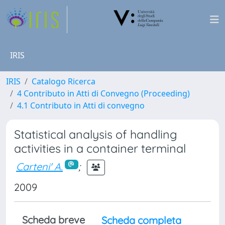
IRIS
IRIS
Catalogo Ricerca
4 Contributo in Atti di Convegno (Proceeding)
4.1 Contributo in Atti di convegno
Statistical analysis of handling
activities in a container terminal
Carteni' A.
;
2009
Scheda breve
Scheda completa