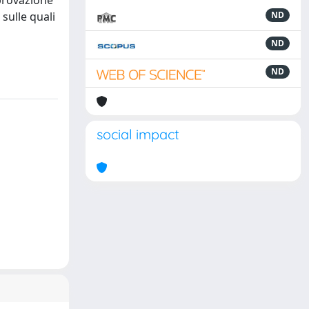
pprovazione
sulle quali
ND
ND
ND
social impact