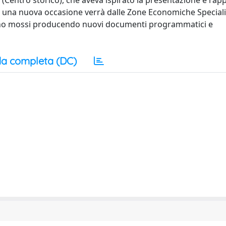
 (Centro storico), che aveva ispirato la presentazione e l'a
 una nuova occasione verrà dalle Zone Economiche Speciali 
sono mossi producendo nuovi documenti programmatici e
a completa (DC)