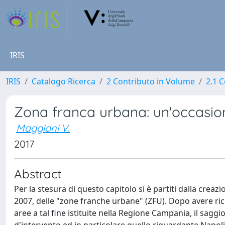
IRIS
IRIS
Catalogo Ricerca
2 Contributo in Volume
2.1 C
Zona franca urbana: un'occasio
Maggioni V.
2017
Abstract
Per la stesura di questo capitolo si è partiti dalla cre
2007, delle "zone franche urbane" (ZFU). Dopo avere rich
aree a tal fine istituite nella Regione Campania, il saggio 