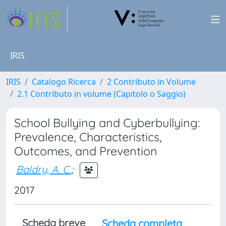
IRIS
IRIS
Catalogo Ricerca
2 Contributo in Volume
2.1 Contributo in volume (Capitolo o Saggio)
School Bullying and Cyberbullying:
Prevalence, Characteristics,
Outcomes, and Prevention
Baldry, A. C.
;
2017
Scheda breve
Scheda completa