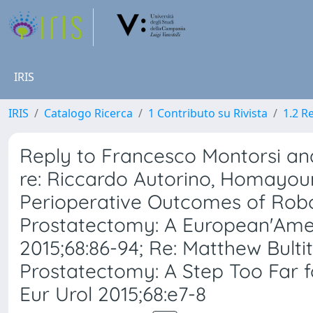
IRIS
IRIS
Catalogo Ricerca
1 Contributo su Rivista
1.2 R
Reply to Francesco Montorsi and
re: Riccardo Autorino, Homayoun
Perioperative Outcomes of Robo
Prostatectomy: A European'Americ
2015;68:86-94; Re: Matthew Bult
Prostatectomy: A Step Too Far f
Eur Urol 2015;68:e7-8