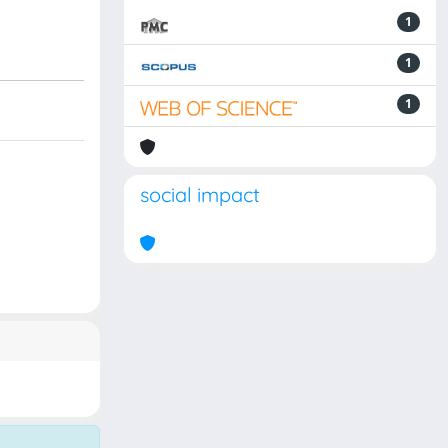
1
1
1
social impact