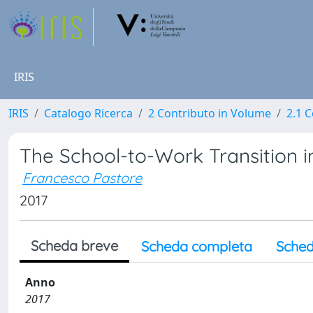
IRIS
IRIS
Catalogo Ricerca
2 Contributo in Volume
2.1 C
The School-to-Work Transition in
Francesco Pastore
2017
Scheda breve
Scheda completa
Sched
Anno
2017