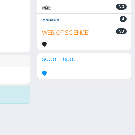
ND
4
ND
social impact