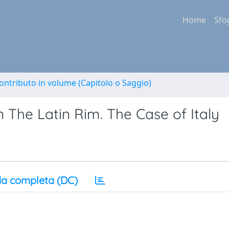
Home
Sfo
ontributo in volume (Capitolo o Saggio)
 The Latin Rim. The Case of Italy
a completa (DC)