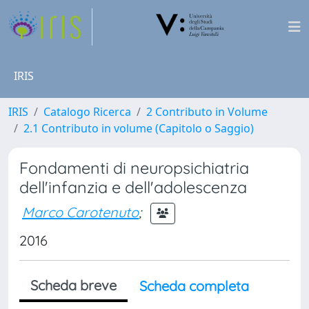
IRIS
IRIS
Catalogo Ricerca
2 Contributo in Volume
2.1 Contributo in volume (Capitolo o Saggio)
Fondamenti di neuropsichiatria
dell'infanzia e dell'adolescenza
Marco Carotenuto
;
2016
Scheda breve
Scheda completa