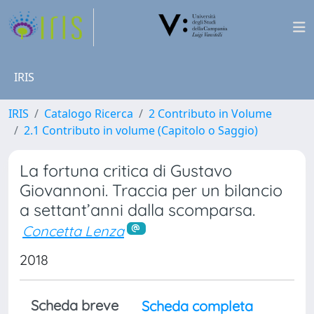
IRIS
IRIS
Catalogo Ricerca
2 Contributo in Volume
2.1 Contributo in volume (Capitolo o Saggio)
La fortuna critica di Gustavo
Giovannoni. Traccia per un bilancio
a settant’anni dalla scomparsa.
Concetta Lenza
2018
Scheda breve
Scheda completa