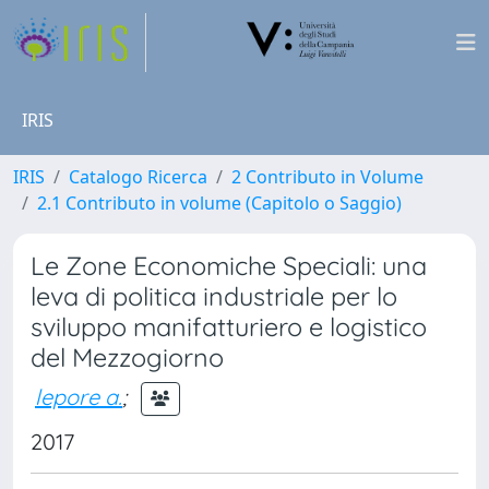
IRIS
IRIS
Catalogo Ricerca
2 Contributo in Volume
2.1 Contributo in volume (Capitolo o Saggio)
Le Zone Economiche Speciali: una
leva di politica industriale per lo
sviluppo manifatturiero e logistico
del Mezzogiorno
lepore a.
;
2017