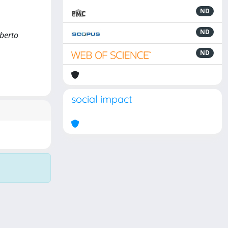
ND
ND
oberto
ND
social impact