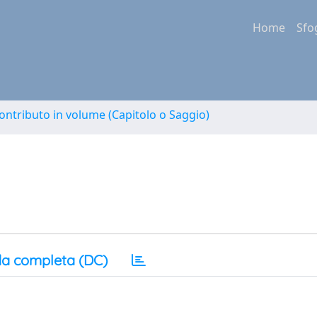
Home
Sfo
ontributo in volume (Capitolo o Saggio)
a completa (DC)