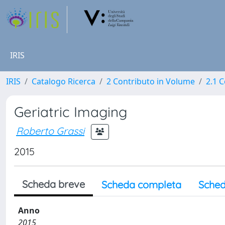
IRIS
IRIS
Catalogo Ricerca
2 Contributo in Volume
2.1 C
Geriatric Imaging
Roberto Grassi
2015
Scheda breve
Scheda completa
Sched
Anno
2015