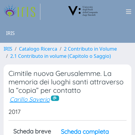
IRIS
IRIS
Catalogo Ricerca
2 Contributo in Volume
2.1 Contributo in volume (Capitolo o Saggio)
Cimitile nuova Gerusalemme. La
memoria dei luoghi santi attraverso
la “copia” per contatto
Carillo Saverio
2017
Scheda breve
Scheda completa