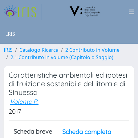
IRIS
IRIS
Catalogo Ricerca
2 Contributo in Volume
2.1 Contributo in volume (Capitolo o Saggio)
Caratteristiche ambientali ed ipotesi
di fruizione sostenibile del litorale di
Sinuessa
Valente R.
2017
Scheda breve
Scheda completa