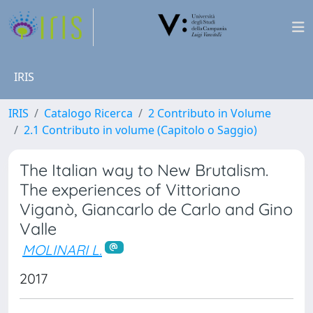
IRIS
IRIS
Catalogo Ricerca
2 Contributo in Volume
2.1 Contributo in volume (Capitolo o Saggio)
The Italian way to New Brutalism.
The experiences of Vittoriano
Viganò, Giancarlo de Carlo and Gino
Valle
MOLINARI L.
2017