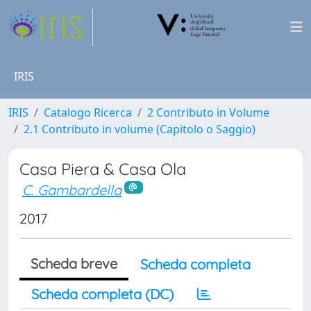
IRIS
IRIS
Catalogo Ricerca
2 Contributo in Volume
2.1 Contributo in volume (Capitolo o Saggio)
Casa Piera & Casa Ola
C. Gambardella
2017
Scheda breve
Scheda completa
Scheda completa (DC)