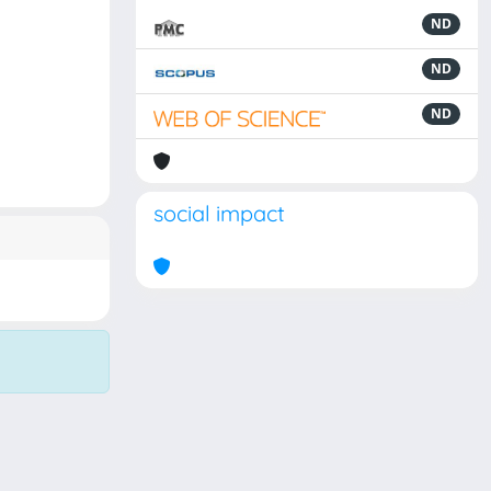
ND
ND
ND
social impact