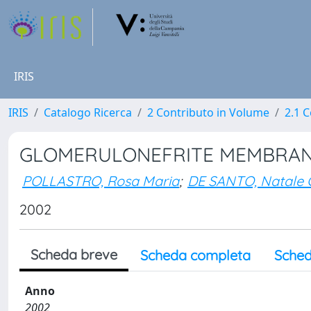
IRIS
IRIS
Catalogo Ricerca
2 Contributo in Volume
2.1 C
GLOMERULONEFRITE MEMBRA
POLLASTRO, Rosa Maria
;
DE SANTO, Natale 
2002
Scheda breve
Scheda completa
Sched
Anno
2002