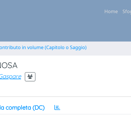
Home
Sfo
ontributo in volume (Capitolo o Saggio)
NOSA
Gaspare
a completa (DC)