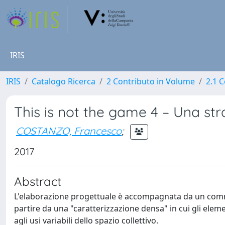
IRIS
IRIS
Catalogo Ricerca
2 Contributo in Volume
2.1 C
This is not the game 4 – Una stra
COSTANZO, Francesco
;
2017
Abstract
L'elaborazione progettuale è accompagnata da un commen
partire da una "caratterizzazione densa" in cui gli eleme
agli usi variabili dello spazio collettivo.