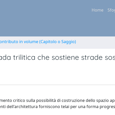
Home
Sfo
ontributo in volume (Capitolo o Saggio)
da trilitica che sostiene strade so
to critico sulla possibilità di costruzione dello spazio ap
nti dell'architettura forniscono telai per una forma progres