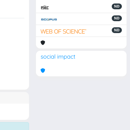
ND
ND
ND
social impact