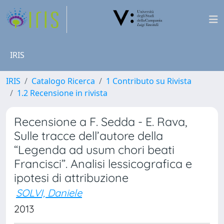
IRIS
IRIS
Catalogo Ricerca
1 Contributo su Rivista
1.2 Recensione in rivista
Recensione a F. Sedda - E. Rava,
Sulle tracce dell’autore della
“Legenda ad usum chori beati
Francisci”. Analisi lessicografica e
ipotesi di attribuzione
SOLVI, Daniele
2013