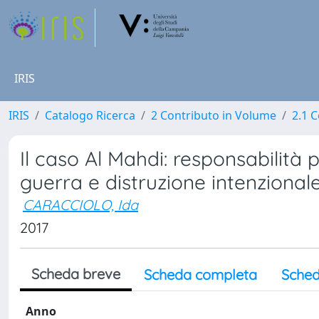
IRIS
IRIS
Catalogo Ricerca
2 Contributo in Volume
2.1 C
Il caso Al Mahdi: responsabilità 
guerra e distruzione intenzional
CARACCIOLO, Ida
2017
Scheda breve
Scheda completa
Sched
Anno