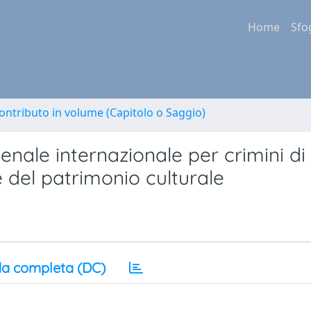
Home
Sfo
ontributo in volume (Capitolo o Saggio)
penale internazionale per crimini di
e del patrimonio culturale
a completa (DC)