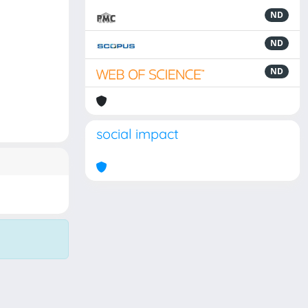
ND
ND
ND
social impact