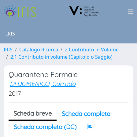
IRIS
IRIS
Catalogo Ricerca
2 Contributo in Volume
2.1 Contributo in volume (Capitolo o Saggio)
Quarantena Formale
DI DOMENICO, Corrado
2017
Scheda breve
Scheda completa
Scheda completa (DC)