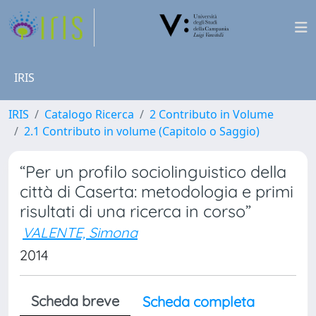
IRIS
IRIS
Catalogo Ricerca
2 Contributo in Volume
2.1 Contributo in volume (Capitolo o Saggio)
“Per un profilo sociolinguistico della
città di Caserta: metodologia e primi
risultati di una ricerca in corso”
VALENTE, Simona
2014
Scheda breve
Scheda completa