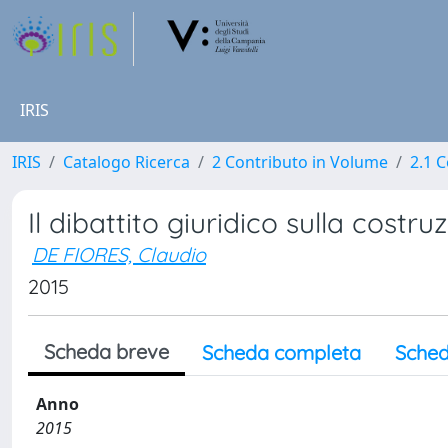
IRIS
IRIS
Catalogo Ricerca
2 Contributo in Volume
2.1 C
Il dibattito giuridico sulla costruz
DE FIORES, Claudio
2015
Scheda breve
Scheda completa
Sched
Anno
2015