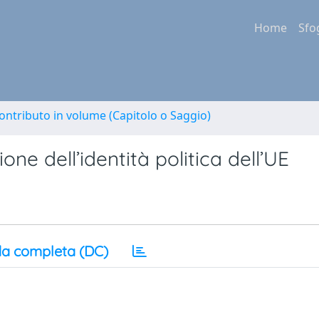
Home
Sfo
ontributo in volume (Capitolo o Saggio)
ione dell’identità politica dell’UE
a completa (DC)