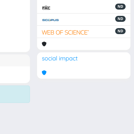
ND
ND
ND
social impact