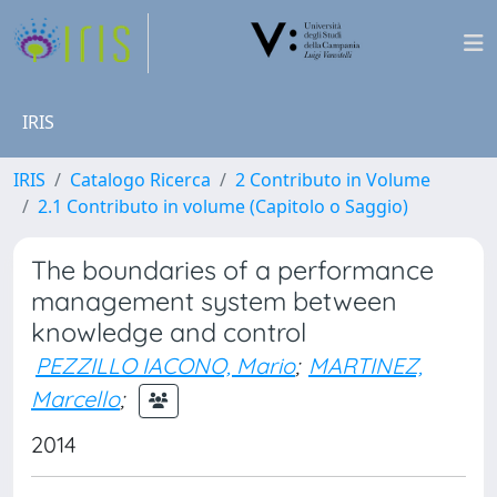
IRIS
IRIS
Catalogo Ricerca
2 Contributo in Volume
2.1 Contributo in volume (Capitolo o Saggio)
The boundaries of a performance
management system between
knowledge and control
PEZZILLO IACONO, Mario
;
MARTINEZ,
Marcello
;
2014