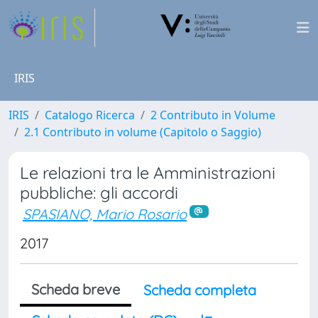
IRIS
IRIS
Catalogo Ricerca
2 Contributo in Volume
2.1 Contributo in volume (Capitolo o Saggio)
Le relazioni tra le Amministrazioni
pubbliche: gli accordi
SPASIANO, Mario Rosario
2017
Scheda breve
Scheda completa