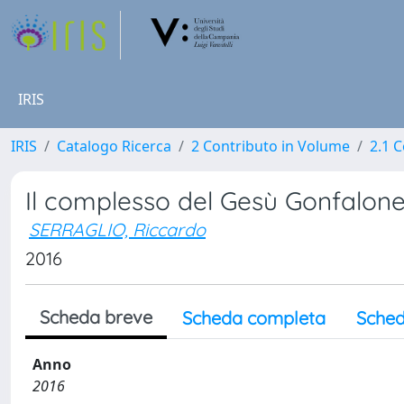
IRIS
IRIS
Catalogo Ricerca
2 Contributo in Volume
2.1 C
Il complesso del Gesù Gonfalon
SERRAGLIO, Riccardo
2016
Scheda breve
Scheda completa
Sched
Anno
2016