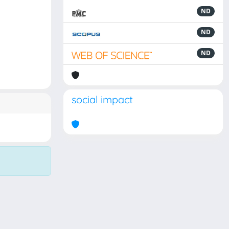
ND
ND
ND
social impact