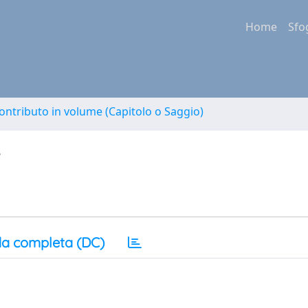
Home
Sfo
ontributo in volume (Capitolo o Saggio)
e
a completa (DC)