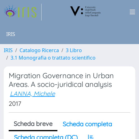
IRIS
IRIS
Catalogo Ricerca
3 Libro
3.1 Monografia o trattato scientifico
Migration Governance in Urban
Areas. A socio-juridical analysis
LANNA, Michele
2017
Scheda breve
Scheda completa
Scheda completa (DC)