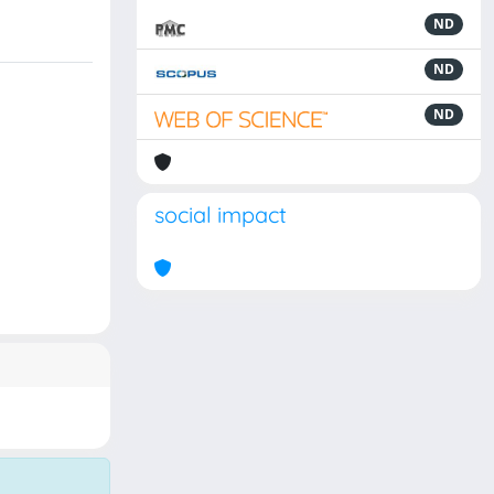
ND
ND
ND
social impact