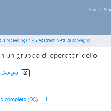
Home
Sfo
no (Proceeding)
4.2 Abstract in Atti di convegno
in un gruppo di operatori dello
 Giorgio
a completa (DC)