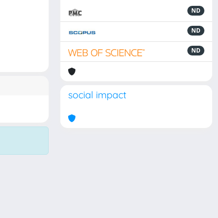
ND
ND
ND
social impact