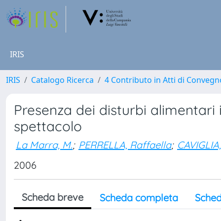
IRIS
IRIS
Catalogo Ricerca
4 Contributo in Atti di Conveg
Presenza dei disturbi alimentari 
spettacolo
La Marra, M.
;
PERRELLA, Raffaella
;
CAVIGLIA,
2006
Scheda breve
Scheda completa
Sched