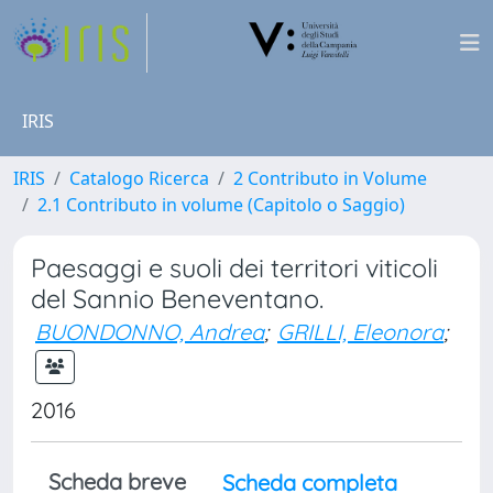
IRIS
IRIS
Catalogo Ricerca
2 Contributo in Volume
2.1 Contributo in volume (Capitolo o Saggio)
Paesaggi e suoli dei territori viticoli
del Sannio Beneventano.
BUONDONNO, Andrea
;
GRILLI, Eleonora
;
2016
Scheda breve
Scheda completa