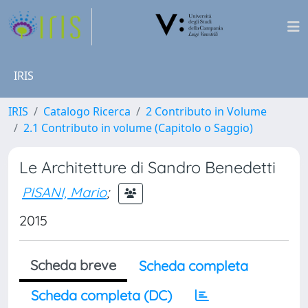
IRIS
IRIS
Catalogo Ricerca
2 Contributo in Volume
2.1 Contributo in volume (Capitolo o Saggio)
Le Architetture di Sandro Benedetti
PISANI, Mario
;
2015
Scheda breve
Scheda completa
Scheda completa (DC)