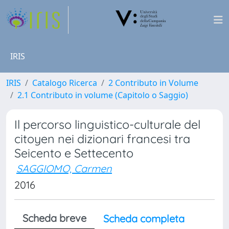
IRIS
IRIS
Catalogo Ricerca
2 Contributo in Volume
2.1 Contributo in volume (Capitolo o Saggio)
Il percorso linguistico-culturale del
citoyen nei dizionari francesi tra
Seicento e Settecento
SAGGIOMO, Carmen
2016
Scheda breve
Scheda completa