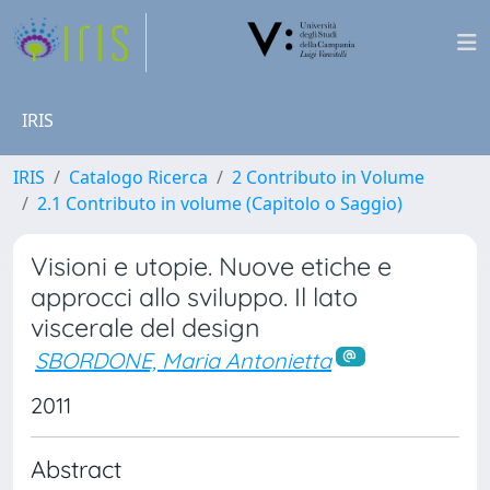
IRIS
IRIS
Catalogo Ricerca
2 Contributo in Volume
2.1 Contributo in volume (Capitolo o Saggio)
Visioni e utopie. Nuove etiche e
approcci allo sviluppo. Il lato
viscerale del design
SBORDONE, Maria Antonietta
2011
Abstract