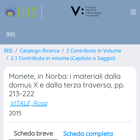
IRIS
IRIS
Catalogo Ricerca
2 Contributo in Volume
2.1 Contributo in volume (Capitolo o Saggio)
Monete, in Norba: i materiali dalla
domus X e dalla terza traversa, pp.
213-222
VITALE, Rosa
2015
Scheda breve
Scheda completa