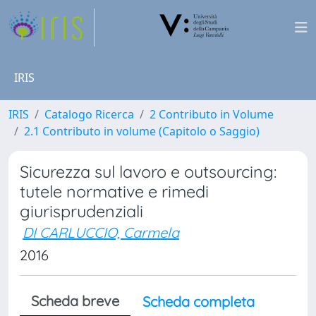
IRIS
IRIS
Catalogo Ricerca
2 Contributo in Volume
2.1 Contributo in volume (Capitolo o Saggio)
Sicurezza sul lavoro e outsourcing:
tutele normative e rimedi
giurisprudenziali
DI CARLUCCIO, Carmela
2016
Scheda breve
Scheda completa